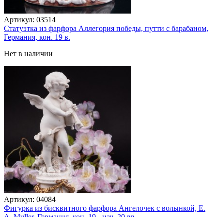
Артикул:
03514
Статуэтка из фарфора Аллегория победы, путти с барабаном,
Германия, кон. 19 в.
Нет в наличии
Артикул:
04084
Фигурка из бисквитного фарфора Ангелочек с волынкой, E.
A. Muller, Германия, кон. 19 - нач. 20 вв.