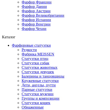
Фарфор Франции
Фарфор Дании
Фарфор Австрии
Фарфор Великобритании
Фарфор Испании
Фарфор Венгрии
Фарфор Чехии
Каталог
Фарфоровые статуэтки
Редкости
Фабрика MEISSEN
Cтатуэтки птиц
Cтатуэтки собак
Статуэтки животных
Статуэтки девушек
Балерины и танцовщицы
Кружевные статуэтки
Дети, ангелы, путти
Парные статуэтки
Статуэтки мужчин
Группы и композиции
Статуэтки кошек
Обнаженные