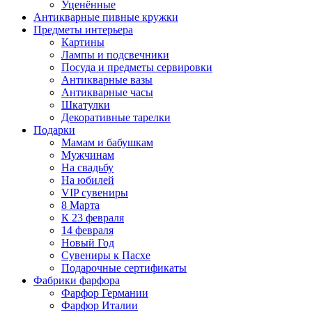
Уценённые
Антикварные пивные кружки
Предметы интерьера
Картины
Лампы и подсвечники
Посуда и предметы сервировки
Антикварные вазы
Антикварные часы
Шкатулки
Декоративные тарелки
Подарки
Мамам и бабушкам
Мужчинам
На свадьбу
На юбилей
VIP сувениры
8 Марта
К 23 февраля
14 февраля
Новый Год
Сувениры к Пасхе
Подарочные сертификаты
Фабрики фарфора
Фарфор Германии
Фарфор Италии