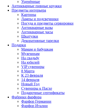
Уценённые
Антикварные пивные кружки
Предметы интерьера
Картины
Лампы и подсвечники
Посуда и предметы сервировки
Антикварные вазы
Антикварные часы
Шкатулки
Декоративные тарелки
Подарки
Мамам и бабушкам
Мужчинам
На свадьбу
На юбилей
VIP сувениры
8 Марта
К 23 февраля
14 февраля
Новый Год
Сувениры к Пасхе
Подарочные сертификаты
Фабрики фарфора
Фарфор Германии
Фарфор Италии