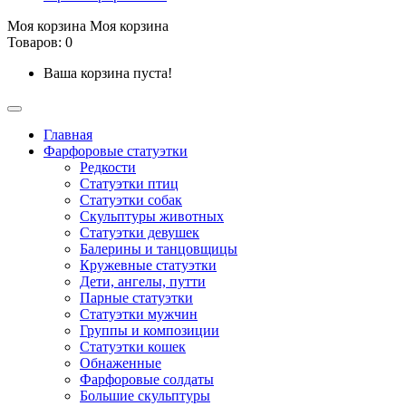
Моя корзина
Моя корзина
Товаров: 0
Ваша корзина пуста!
Главная
Фарфоровые статуэтки
Редкости
Cтатуэтки птиц
Cтатуэтки собак
Скульптуры животных
Статуэтки девушек
Балерины и танцовщицы
Кружевные статуэтки
Дети, ангелы, путти
Парные статуэтки
Статуэтки мужчин
Группы и композиции
Статуэтки кошек
Обнаженные
Фарфоровые солдаты
Большие скульптуры