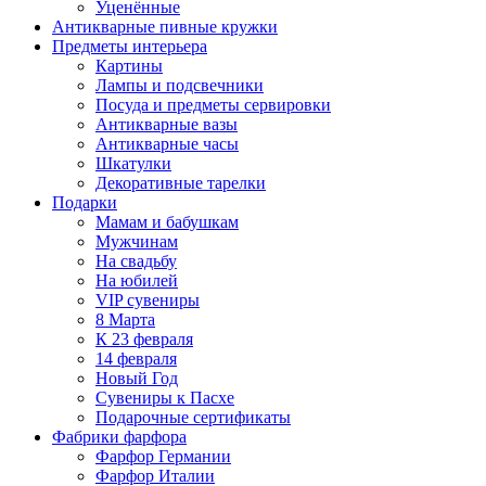
Уценённые
Антикварные пивные кружки
Предметы интерьера
Картины
Лампы и подсвечники
Посуда и предметы сервировки
Антикварные вазы
Антикварные часы
Шкатулки
Декоративные тарелки
Подарки
Мамам и бабушкам
Мужчинам
На свадьбу
На юбилей
VIP сувениры
8 Марта
К 23 февраля
14 февраля
Новый Год
Сувениры к Пасхе
Подарочные сертификаты
Фабрики фарфора
Фарфор Германии
Фарфор Италии