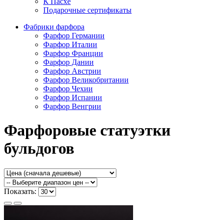
К Пасхе
Подарочные сертификаты
Фабрики фарфора
Фарфор Германии
Фарфор Италии
Фарфор Франции
Фарфор Дании
Фарфор Австрии
Фарфор Великобритании
Фарфор Чехии
Фарфор Испании
Фарфор Венгрии
Фарфоровые статуэтки
бульдогов
Показать: