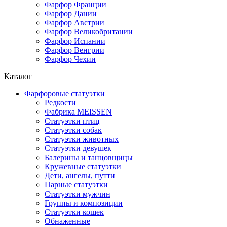
Фарфор Франции
Фарфор Дании
Фарфор Австрии
Фарфор Великобритании
Фарфор Испании
Фарфор Венгрии
Фарфор Чехии
Каталог
Фарфоровые статуэтки
Редкости
Фабрика MEISSEN
Cтатуэтки птиц
Cтатуэтки собак
Статуэтки животных
Статуэтки девушек
Балерины и танцовщицы
Кружевные статуэтки
Дети, ангелы, путти
Парные статуэтки
Статуэтки мужчин
Группы и композиции
Статуэтки кошек
Обнаженные