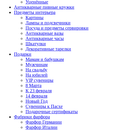
Уценённые
Антикварные пивные кружки
Предметы интерьера
Картины
Лампы и подсвечники
Посуда и предметы сервировки
Антикварные вазы
Антикварные часы
Шкатулки
Декоративные тарелки
Подарки
Мамам и бабушкам
Мужчинам
На свадьбу
На юбилей
VIP сувениры
8 Марта
К 23 февраля
14 февраля
Новый Год
Сувениры к Пасхе
Подарочные сертификаты
Фабрики фарфора
Фарфор Германии
Фарфор Италии