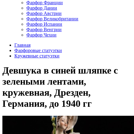
Фарфор Франции
Фарфор Дании
Фарфор Австрии
Фарфор Великобритании
Фарфор Испании
Фарфор Венгрии
Фарфор Чехии
Главная
Фарфоровые статуэтки
Кружевные статуэтки
Девшука в синей шляпке с
зелеными лентами,
кружевная, Дрезден,
Германия, до 1940 гг