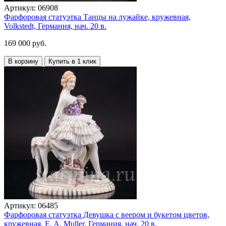
Артикул:
06908
Фарфоровая статуэтка Танцы на лужайке, кружевная,
Volkstedt, Германия, нач. 20 в.
169 000 руб.
В корзину
Купить в 1 клик
Артикул:
06485
Фарфоровая статуэтка Девушка с веером и букетом цветов,
кружевная, E. A. Muller, Германия, нач. 20 в.