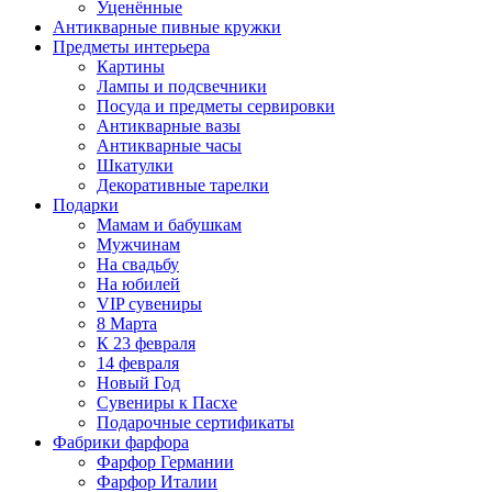
Уценённые
Антикварные пивные кружки
Предметы интерьера
Картины
Лампы и подсвечники
Посуда и предметы сервировки
Антикварные вазы
Антикварные часы
Шкатулки
Декоративные тарелки
Подарки
Мамам и бабушкам
Мужчинам
На свадьбу
На юбилей
VIP сувениры
8 Марта
К 23 февраля
14 февраля
Новый Год
Сувениры к Пасхе
Подарочные сертификаты
Фабрики фарфора
Фарфор Германии
Фарфор Италии