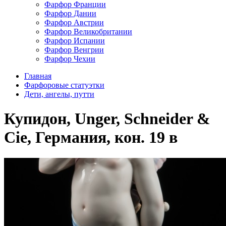
Фарфор Франции
Фарфор Дании
Фарфор Австрии
Фарфор Великобритании
Фарфор Испании
Фарфор Венгрии
Фарфор Чехии
Главная
Фарфоровые статуэтки
Дети, ангелы, путти
Купидон, Unger, Schneider &
Cie, Германия, кон. 19 в