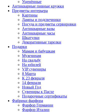
Уценённые
Антикварные пивные кружки
Предметы интерьера
Картины
Лампы и подсвечники
Посуда и предметы сервировки
Антикварные вазы
Антикварные часы
Шкатулки
Декоративные тарелки
Подарки
Мамам и бабушкам
Мужчинам
На свадьбу
На юбилей
VIP сувениры
8 Марта
К 23 февраля
14 февраля
Новый Год
Сувениры к Пасхе
Подарочные сертификаты
Фабрики фарфора
Фарфор Германии
Фарфор Италии