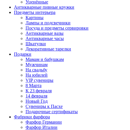
Уценённые
Антикварные пивные кружки
Предметы интерьера
Картины
Лампы и подсвечники
Посуда и предметы сервировки
Антикварные вазы
Антикварные часы
Шкатулки
Декоративные тарелки
Подарки
Мамам и бабушкам
Мужчинам
На свадьбу
На юбилей
VIP сувениры
8 Марта
К 23 февраля
14 февраля
Новый Год
Сувениры к Пасхе
Подарочные сертификаты
Фабрики фарфора
Фарфор Германии
Фарфор Италии