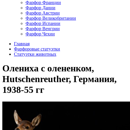
Фарфор Франции
Фарфор Дании
Фарфор Австрии
Фарфор Великобритании
Фарфор Испании
Фарфор Венгрии
Фарфор Чехии
Главная
Фарфоровые статуэтки
Статуэтки животных
Олениха с олененком,
Hutschenreuther, Германия,
1938-55 гг