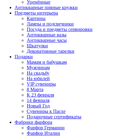
Уценённые
Антикварные пивные кружки
Предметы интерьера
Картины
Лампы и подсвечники
Посуда и предметы сервировки
Антикварные вазы
Антикварные часы
Шкатулки
Декоративные тарелки
Подарки
Мамам и бабушкам
Мужчинам
На свадьбу
На юбилей
VIP сувениры
8 Марта
К 23 февраля
14 февраля
Новый Год
Сувениры к Пасхе
Подарочные сертификаты
Фабрики фарфора
Фарфор Германии
Фарфор Италии