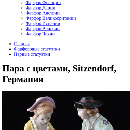
Фарфор Франции
Фарфор Дании
Фарфор Австрии
Фарфор Великобритании
Фарфор Испании
Фарфор Венгрии
Фарфор Чехии
Главная
Фарфоровые статуэтки
Парные статуэтки
Пара с цветами, Sitzendorf,
Германия