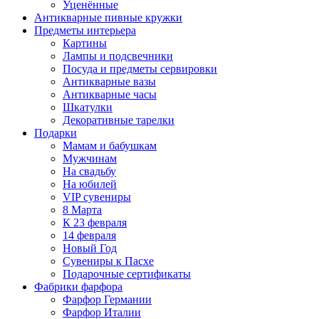
Уценённые
Антикварные пивные кружки
Предметы интерьера
Картины
Лампы и подсвечники
Посуда и предметы сервировки
Антикварные вазы
Антикварные часы
Шкатулки
Декоративные тарелки
Подарки
Мамам и бабушкам
Мужчинам
На свадьбу
На юбилей
VIP сувениры
8 Марта
К 23 февраля
14 февраля
Новый Год
Сувениры к Пасхе
Подарочные сертификаты
Фабрики фарфора
Фарфор Германии
Фарфор Италии