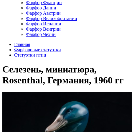
Фарфор Франции
Фарфор Дании
Фарфор Австрии
Фарфор Великобритании
Фарфор Испании
Фарфор Венгрии
Фарфор Чехии
Главная
Фарфоровые статуэтки
Cтатуэтки птиц
Селезень, миниатюра,
Rosenthal, Германия, 1960 гг