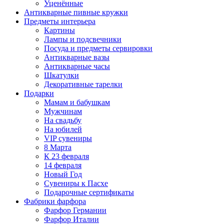
Уценённые
Антикварные пивные кружки
Предметы интерьера
Картины
Лампы и подсвечники
Посуда и предметы сервировки
Антикварные вазы
Антикварные часы
Шкатулки
Декоративные тарелки
Подарки
Мамам и бабушкам
Мужчинам
На свадьбу
На юбилей
VIP сувениры
8 Марта
К 23 февраля
14 февраля
Новый Год
Сувениры к Пасхе
Подарочные сертификаты
Фабрики фарфора
Фарфор Германии
Фарфор Италии