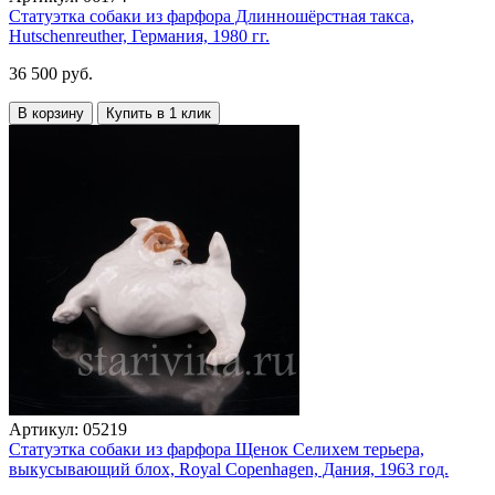
Статуэтка собаки из фарфора Длинношёрстная такса,
Hutschenreuther, Германия, 1980 гг.
36 500 руб.
В корзину
Купить в 1 клик
Артикул:
05219
Статуэтка собаки из фарфора Щенок Селихем терьера,
выкусывающий блох, Royal Copenhagen, Дания, 1963 год.