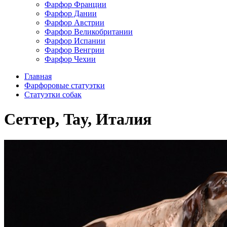
Фарфор Франции
Фарфор Дании
Фарфор Австрии
Фарфор Великобритании
Фарфор Испании
Фарфор Венгрии
Фарфор Чехии
Главная
Фарфоровые статуэтки
Cтатуэтки собак
Сеттер, Tay, Италия