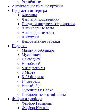
Уценённые
Антикварные пивные кружки
Предметы интерьера
Картины
Лампы и подсвечники
Посуда и предметы сервировки
Антикварные вазы
Антикварные часы
Шкатулки
Декоративные тарелки
Подарки
Мамам и бабушкам
Мужчинам
На свадьбу
На юбилей
VIP сувениры
8 Марта
К 23 февраля
14 февраля
Новый Год
Сувениры к Пасхе
Подарочные сертификаты
Фабрики фарфора
Фарфор Германии
Фарфор Италии