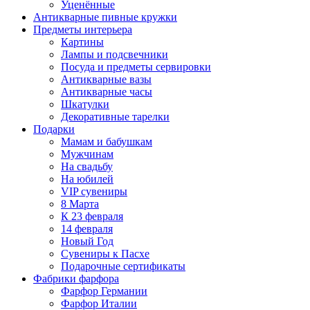
Уценённые
Антикварные пивные кружки
Предметы интерьера
Картины
Лампы и подсвечники
Посуда и предметы сервировки
Антикварные вазы
Антикварные часы
Шкатулки
Декоративные тарелки
Подарки
Мамам и бабушкам
Мужчинам
На свадьбу
На юбилей
VIP сувениры
8 Марта
К 23 февраля
14 февраля
Новый Год
Сувениры к Пасхе
Подарочные сертификаты
Фабрики фарфора
Фарфор Германии
Фарфор Италии