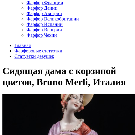
Фарфор Франции
Фарфор Дании
Фарфор Австрии
Фарфор Великобритании
Фарфор Испании
Фарфор Венгрии
Фарфор Чехии
Главная
Фарфоровые статуэтки
Статуэтки девушек
Сидящая дама с корзиной
цветов, Bruno Merli, Италия