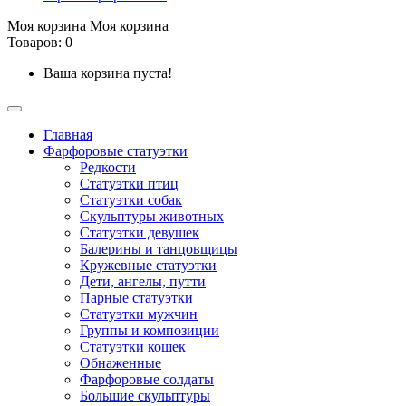
Моя корзина
Моя корзина
Товаров: 0
Ваша корзина пуста!
Главная
Фарфоровые статуэтки
Редкости
Cтатуэтки птиц
Cтатуэтки собак
Скульптуры животных
Статуэтки девушек
Балерины и танцовщицы
Кружевные статуэтки
Дети, ангелы, путти
Парные статуэтки
Статуэтки мужчин
Группы и композиции
Статуэтки кошек
Обнаженные
Фарфоровые солдаты
Большие скульптуры