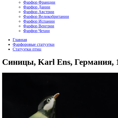
Фарфор Франции
Фарфор Дании
Фарфор Австрии
Фарфор Великобритании
Фарфор Испании
Фарфор Венгрии
Фарфор Чехии
Главная
Фарфоровые статуэтки
Cтатуэтки птиц
Синицы, Karl Ens, Германия, 