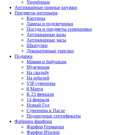
Уценённые
Антикварные пивные кружки
Предметы интерьера
Картины
Лампы и подсвечники
Посуда и предметы сервировки
Антикварные вазы
Антикварные часы
Шкатулки
Декоративные тарелки
Подарки
Мамам и бабушкам
Мужчинам
На свадьбу
На юбилей
VIP сувениры
8 Марта
К 23 февраля
14 февраля
Новый Год
Сувениры к Пасхе
Подарочные сертификаты
Фабрики фарфора
Фарфор Германии
Фарфор Италии