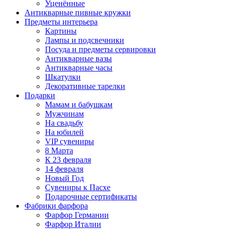
Уценённые
Антикварные пивные кружки
Предметы интерьера
Картины
Лампы и подсвечники
Посуда и предметы сервировки
Антикварные вазы
Антикварные часы
Шкатулки
Декоративные тарелки
Подарки
Мамам и бабушкам
Мужчинам
На свадьбу
На юбилей
VIP сувениры
8 Марта
К 23 февраля
14 февраля
Новый Год
Сувениры к Пасхе
Подарочные сертификаты
Фабрики фарфора
Фарфор Германии
Фарфор Италии