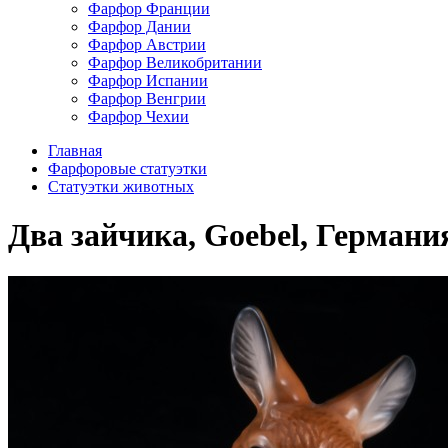
Фарфор Франции
Фарфор Дании
Фарфор Австрии
Фарфор Великобритании
Фарфор Испании
Фарфор Венгрии
Фарфор Чехии
Главная
Фарфоровые статуэтки
Статуэтки животных
Два зайчика, Goebel, Германи