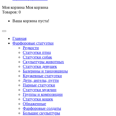
Моя корзина
Моя корзина
Товаров: 0
Ваша корзина пуста!
Главная
Фарфоровые статуэтки
Редкости
Cтатуэтки птиц
Cтатуэтки собак
Скульптуры животных
Статуэтки девушек
Балерины и танцовщицы
Кружевные статуэтки
Дети, ангелы, путти
Парные статуэтки
Статуэтки мужчин
Группы и композиции
Статуэтки кошек
Обнаженные
Фарфоровые солдаты
Большие скульптуры