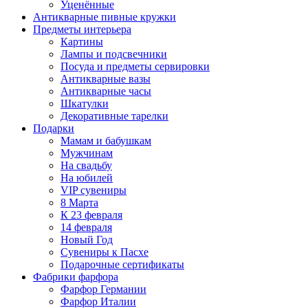
Уценённые
Антикварные пивные кружки
Предметы интерьера
Картины
Лампы и подсвечники
Посуда и предметы сервировки
Антикварные вазы
Антикварные часы
Шкатулки
Декоративные тарелки
Подарки
Мамам и бабушкам
Мужчинам
На свадьбу
На юбилей
VIP сувениры
8 Марта
К 23 февраля
14 февраля
Новый Год
Сувениры к Пасхе
Подарочные сертификаты
Фабрики фарфора
Фарфор Германии
Фарфор Италии