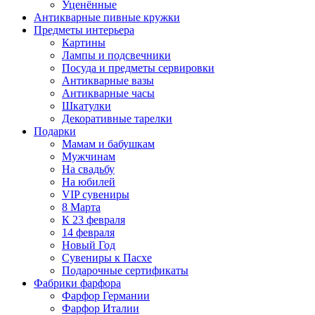
Уценённые
Антикварные пивные кружки
Предметы интерьера
Картины
Лампы и подсвечники
Посуда и предметы сервировки
Антикварные вазы
Антикварные часы
Шкатулки
Декоративные тарелки
Подарки
Мамам и бабушкам
Мужчинам
На свадьбу
На юбилей
VIP сувениры
8 Марта
К 23 февраля
14 февраля
Новый Год
Сувениры к Пасхе
Подарочные сертификаты
Фабрики фарфора
Фарфор Германии
Фарфор Италии