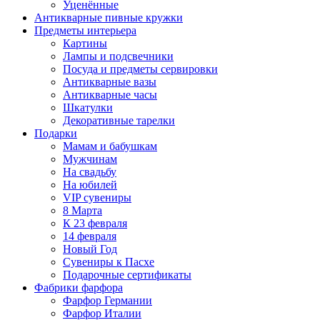
Уценённые
Антикварные пивные кружки
Предметы интерьера
Картины
Лампы и подсвечники
Посуда и предметы сервировки
Антикварные вазы
Антикварные часы
Шкатулки
Декоративные тарелки
Подарки
Мамам и бабушкам
Мужчинам
На свадьбу
На юбилей
VIP сувениры
8 Марта
К 23 февраля
14 февраля
Новый Год
Сувениры к Пасхе
Подарочные сертификаты
Фабрики фарфора
Фарфор Германии
Фарфор Италии