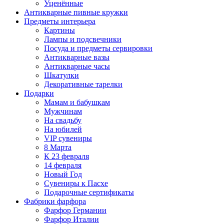
Уценённые
Антикварные пивные кружки
Предметы интерьера
Картины
Лампы и подсвечники
Посуда и предметы сервировки
Антикварные вазы
Антикварные часы
Шкатулки
Декоративные тарелки
Подарки
Мамам и бабушкам
Мужчинам
На свадьбу
На юбилей
VIP сувениры
8 Марта
К 23 февраля
14 февраля
Новый Год
Сувениры к Пасхе
Подарочные сертификаты
Фабрики фарфора
Фарфор Германии
Фарфор Италии