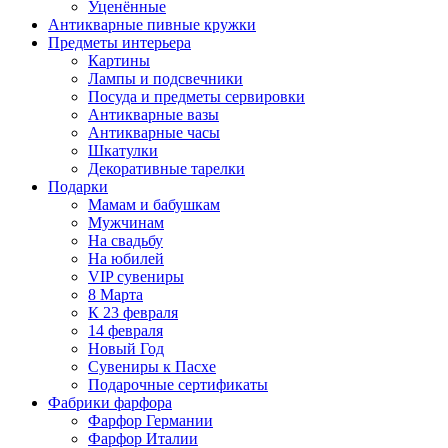
Уценённые
Антикварные пивные кружки
Предметы интерьера
Картины
Лампы и подсвечники
Посуда и предметы сервировки
Антикварные вазы
Антикварные часы
Шкатулки
Декоративные тарелки
Подарки
Мамам и бабушкам
Мужчинам
На свадьбу
На юбилей
VIP сувениры
8 Марта
К 23 февраля
14 февраля
Новый Год
Сувениры к Пасхе
Подарочные сертификаты
Фабрики фарфора
Фарфор Германии
Фарфор Италии