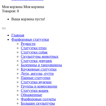
Моя корзина
Моя корзина
Товаров: 0
Ваша корзина пуста!
Главная
Фарфоровые статуэтки
Редкости
Cтатуэтки птиц
Cтатуэтки собак
Скульптуры животных
Статуэтки девушек
Балерины и танцовщицы
Кружевные статуэтки
Дети, ангелы, путти
Парные статуэтки
Статуэтки мужчин
Группы и композиции
Статуэтки кошек
Обнаженные
Фарфоровые солдаты
Большие скульптуры