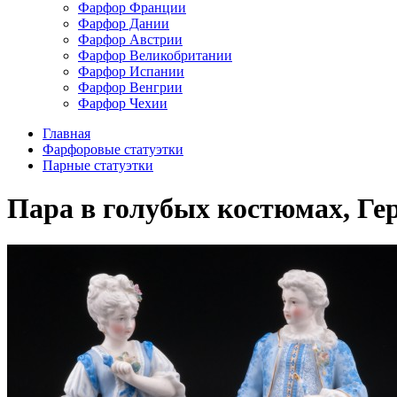
Фарфор Франции
Фарфор Дании
Фарфор Австрии
Фарфор Великобритании
Фарфор Испании
Фарфор Венгрии
Фарфор Чехии
Главная
Фарфоровые статуэтки
Парные статуэтки
Пара в голубых костюмах, Гер