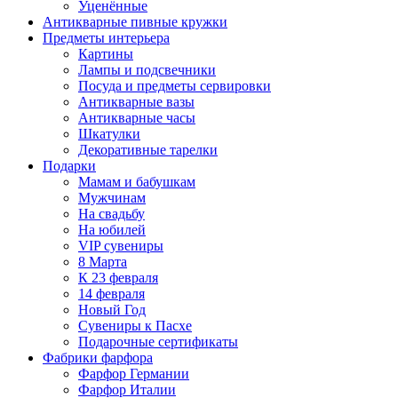
Уценённые
Антикварные пивные кружки
Предметы интерьера
Картины
Лампы и подсвечники
Посуда и предметы сервировки
Антикварные вазы
Антикварные часы
Шкатулки
Декоративные тарелки
Подарки
Мамам и бабушкам
Мужчинам
На свадьбу
На юбилей
VIP сувениры
8 Марта
К 23 февраля
14 февраля
Новый Год
Сувениры к Пасхе
Подарочные сертификаты
Фабрики фарфора
Фарфор Германии
Фарфор Италии