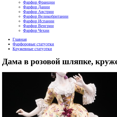
Фарфор Франции
Фарфор Дании
Фарфор Австрии
Фарфор Великобритании
Фарфор Испании
Фарфор Венгрии
Фарфор Чехии
Главная
Фарфоровые статуэтки
Кружевные статуэтки
Дама в розовой шляпке, кружев