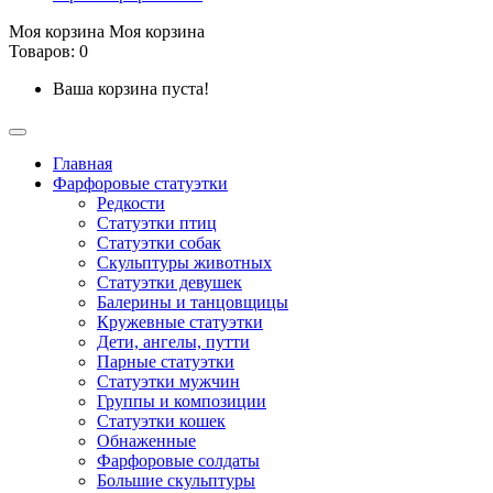
Моя корзина
Моя корзина
Товаров: 0
Ваша корзина пуста!
Главная
Фарфоровые статуэтки
Редкости
Cтатуэтки птиц
Cтатуэтки собак
Скульптуры животных
Статуэтки девушек
Балерины и танцовщицы
Кружевные статуэтки
Дети, ангелы, путти
Парные статуэтки
Статуэтки мужчин
Группы и композиции
Статуэтки кошек
Обнаженные
Фарфоровые солдаты
Большие скульптуры