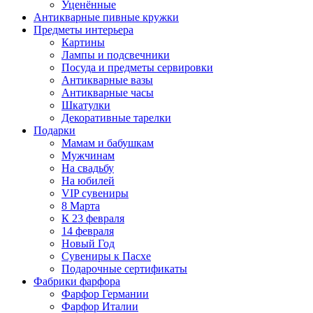
Уценённые
Антикварные пивные кружки
Предметы интерьера
Картины
Лампы и подсвечники
Посуда и предметы сервировки
Антикварные вазы
Антикварные часы
Шкатулки
Декоративные тарелки
Подарки
Мамам и бабушкам
Мужчинам
На свадьбу
На юбилей
VIP сувениры
8 Марта
К 23 февраля
14 февраля
Новый Год
Сувениры к Пасхе
Подарочные сертификаты
Фабрики фарфора
Фарфор Германии
Фарфор Италии