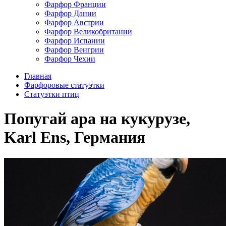
Фарфор Франции
Фарфор Дании
Фарфор Австрии
Фарфор Великобритании
Фарфор Испании
Фарфор Венгрии
Фарфор Чехии
Главная
Фарфоровые статуэтки
Cтатуэтки птиц
Попугай ара на кукурузе,
Karl Ens, Германия