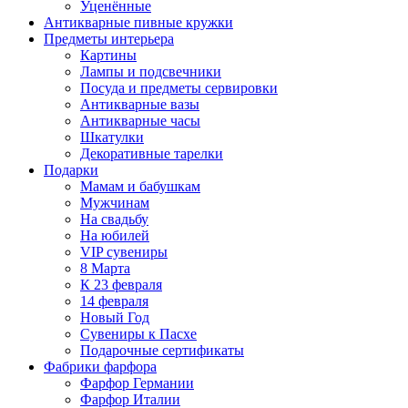
Уценённые
Антикварные пивные кружки
Предметы интерьера
Картины
Лампы и подсвечники
Посуда и предметы сервировки
Антикварные вазы
Антикварные часы
Шкатулки
Декоративные тарелки
Подарки
Мамам и бабушкам
Мужчинам
На свадьбу
На юбилей
VIP сувениры
8 Марта
К 23 февраля
14 февраля
Новый Год
Сувениры к Пасхе
Подарочные сертификаты
Фабрики фарфора
Фарфор Германии
Фарфор Италии