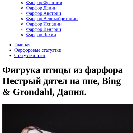
Фарфор Франции
Фарфор Дании
Фарфор Австрии
Фарфор Великобритании
Фарфор Испании
Фарфор Венгрии
Фарфор Чехии
Главная
Фарфоровые статуэтки
Cтатуэтки птиц
Фигрука птицы из фарфора
Пестрый дятел на пне, Bing
& Grondahl, Дания.