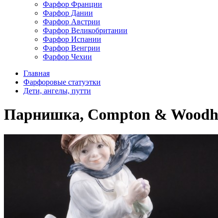
Фарфор Франции
Фарфор Дании
Фарфор Австрии
Фарфор Великобритании
Фарфор Испании
Фарфор Венгрии
Фарфор Чехии
Главная
Фарфоровые статуэтки
Дети, ангелы, путти
Парнишка, Compton & Woodhou