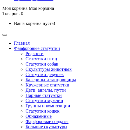
Моя корзина
Моя корзина
Товаров: 0
Ваша корзина пуста!
Главная
Фарфоровые статуэтки
Редкости
Cтатуэтки птиц
Cтатуэтки собак
Скульптуры животных
Статуэтки девушек
Балерины и танцовщицы
Кружевные статуэтки
Дети, ангелы, путти
Парные статуэтки
Статуэтки мужчин
Группы и композиции
Статуэтки кошек
Обнаженные
Фарфоровые солдаты
Большие скульптуры