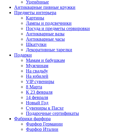
Уценённые
Антикварные пивные кружки
Предметы интерьера
Картины
Лампы и подсвечники
Посуда и предметы сервировки
Антикварные вазы
Антикварные часы
Шкатулки
Декоративные тарелки
Подарки
Мамам и бабушкам
Мужчинам
На свадьбу
На юбилей
VIP сувениры
8 Марта
К 23 февраля
14 февраля
Новый Год
Сувениры к Пасхе
Подарочные сертификаты
Фабрики фарфора
Фарфор Германии
Фарфор Италии