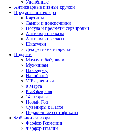
Уценённые
Антикварные пивные кружки
Предметы интерьера
Картины
Лампы и подсвечники
Посуда и предметы сервировки
Антикварные вазы
Антикварные часы
Шкатулки
Декоративные тарелки
Подарки
Мамам и бабушкам
Мужчинам
На свадьбу
На юбилей
VIP сувениры
8 Марта
К 23 февраля
14 февраля
Новый Год
Сувениры к Пасхе
Подарочные сертификаты
Фабрики фарфора
Фарфор Германии
Фарфор Италии