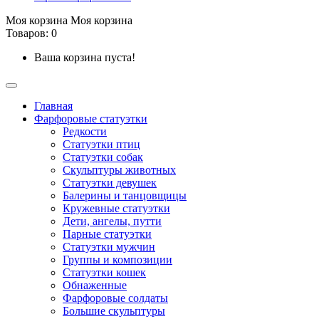
Моя корзина
Моя корзина
Товаров: 0
Ваша корзина пуста!
Главная
Фарфоровые статуэтки
Редкости
Cтатуэтки птиц
Cтатуэтки собак
Скульптуры животных
Статуэтки девушек
Балерины и танцовщицы
Кружевные статуэтки
Дети, ангелы, путти
Парные статуэтки
Статуэтки мужчин
Группы и композиции
Статуэтки кошек
Обнаженные
Фарфоровые солдаты
Большие скульптуры