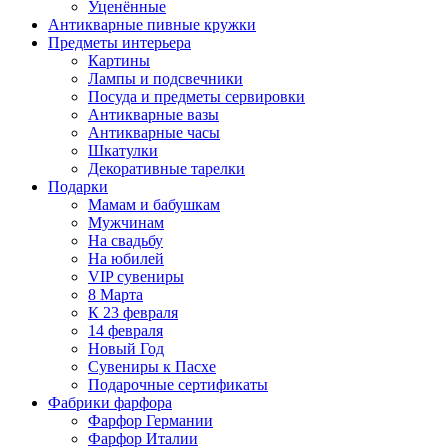
Уценённые
Антикварные пивные кружки
Предметы интерьера
Картины
Лампы и подсвечники
Посуда и предметы сервировки
Антикварные вазы
Антикварные часы
Шкатулки
Декоративные тарелки
Подарки
Мамам и бабушкам
Мужчинам
На свадьбу
На юбилей
VIP сувениры
8 Марта
К 23 февраля
14 февраля
Новый Год
Сувениры к Пасхе
Подарочные сертификаты
Фабрики фарфора
Фарфор Германии
Фарфор Италии