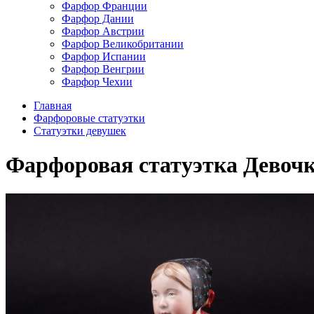
Фарфор Франции
Фарфор Дании
Фарфор Австрии
Фарфор Великобритании
Фарфор Испании
Фарфор Венгрии
Фарфор Чехии
Главная
Фарфоровые статуэтки
Статуэтки девушек
Фарфоровая статуэтка Девочка