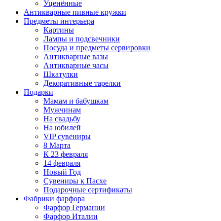
Уценённые
Антикварные пивные кружки
Предметы интерьера
Картины
Лампы и подсвечники
Посуда и предметы сервировки
Антикварные вазы
Антикварные часы
Шкатулки
Декоративные тарелки
Подарки
Мамам и бабушкам
Мужчинам
На свадьбу
На юбилей
VIP сувениры
8 Марта
К 23 февраля
14 февраля
Новый Год
Сувениры к Пасхе
Подарочные сертификаты
Фабрики фарфора
Фарфор Германии
Фарфор Италии