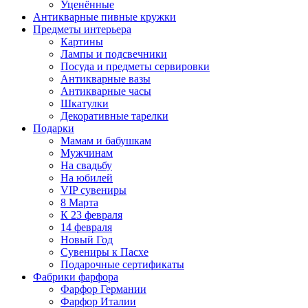
Уценённые
Антикварные пивные кружки
Предметы интерьера
Картины
Лампы и подсвечники
Посуда и предметы сервировки
Антикварные вазы
Антикварные часы
Шкатулки
Декоративные тарелки
Подарки
Мамам и бабушкам
Мужчинам
На свадьбу
На юбилей
VIP сувениры
8 Марта
К 23 февраля
14 февраля
Новый Год
Сувениры к Пасхе
Подарочные сертификаты
Фабрики фарфора
Фарфор Германии
Фарфор Италии