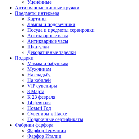
Уценённые
Антикварные пивные кружки
Предметы интерьера
Картины
Лампы и подсвечники
Посуда и предметы сервировки
Антикварные вазы
Антикварные часы
Шкатулки
Декоративные тарелки
Подарки
Мамам и бабушкам
Мужчинам
На свадьбу
На юбилей
VIP сувениры
8 Марта
К 23 февраля
14 февраля
Новый Год
Сувениры к Пасхе
Подарочные сертификаты
Фабрики фарфора
Фарфор Германии
Фарфор Италии