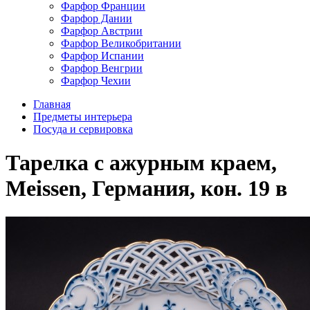
Фарфор Франции
Фарфор Дании
Фарфор Австрии
Фарфор Великобритании
Фарфор Испании
Фарфор Венгрии
Фарфор Чехии
Главная
Предметы интерьера
Посуда и сервировка
Тарелка с ажурным краем,
Meissen, Германия, кон. 19 в