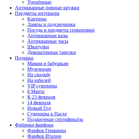
Уценённые
Антикварные пивные кружки
Предметы интерьера
Картины
Лампы и подсвечники
Посуда и предметы сервировки
Антикварные вазы
Антикварные часы
Шкатулки
Декоративные тарелки
Подарки
Мамам и бабушкам
Мужчинам
На свадьбу
На юбилей
VIP сувениры
8 Марта
К 23 февраля
14 февраля
Новый Год
Сувениры к Пасхе
Подарочные сертификаты
Фабрики фарфора
Фарфор Германии
Фарфор Италии