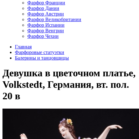
Фарфор Франции
Фарфор Дании
Фарфор Австрии
Фарфор Великобритании
Фарфор Испании
Фарфор Венгрии
Фарфор Чехии
Главная
Фарфоровые статуэтки
Балерины и танцовщицы
Девушка в цветочном платье,
Volkstedt, Германия, вт. пол.
20 в