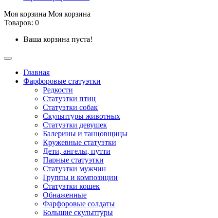
Моя корзина
Моя корзина
Товаров: 0
Ваша корзина пуста!
Главная
Фарфоровые статуэтки
Редкости
Cтатуэтки птиц
Cтатуэтки собак
Скульптуры животных
Статуэтки девушек
Балерины и танцовщицы
Кружевные статуэтки
Дети, ангелы, путти
Парные статуэтки
Статуэтки мужчин
Группы и композиции
Статуэтки кошек
Обнаженные
Фарфоровые солдаты
Большие скульптуры