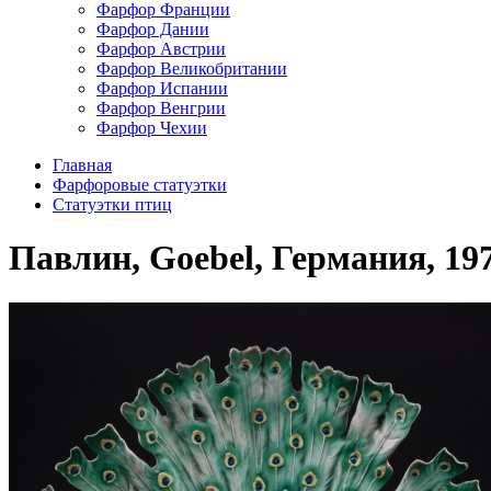
Фарфор Франции
Фарфор Дании
Фарфор Австрии
Фарфор Великобритании
Фарфор Испании
Фарфор Венгрии
Фарфор Чехии
Главная
Фарфоровые статуэтки
Cтатуэтки птиц
Павлин, Goebel, Германия, 197