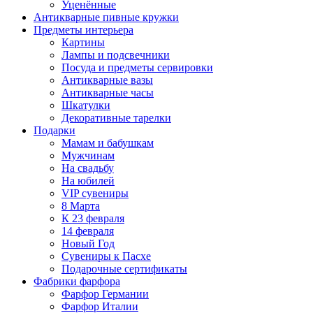
Уценённые
Антикварные пивные кружки
Предметы интерьера
Картины
Лампы и подсвечники
Посуда и предметы сервировки
Антикварные вазы
Антикварные часы
Шкатулки
Декоративные тарелки
Подарки
Мамам и бабушкам
Мужчинам
На свадьбу
На юбилей
VIP сувениры
8 Марта
К 23 февраля
14 февраля
Новый Год
Сувениры к Пасхе
Подарочные сертификаты
Фабрики фарфора
Фарфор Германии
Фарфор Италии