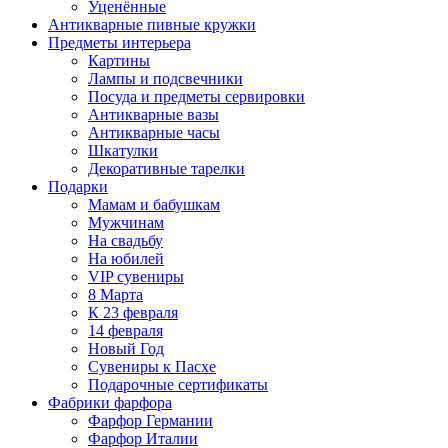
Уценённые
Антикварные пивные кружки
Предметы интерьера
Картины
Лампы и подсвечники
Посуда и предметы сервировки
Антикварные вазы
Антикварные часы
Шкатулки
Декоративные тарелки
Подарки
Мамам и бабушкам
Мужчинам
На свадьбу
На юбилей
VIP сувениры
8 Марта
К 23 февраля
14 февраля
Новый Год
Сувениры к Пасхе
Подарочные сертификаты
Фабрики фарфора
Фарфор Германии
Фарфор Италии