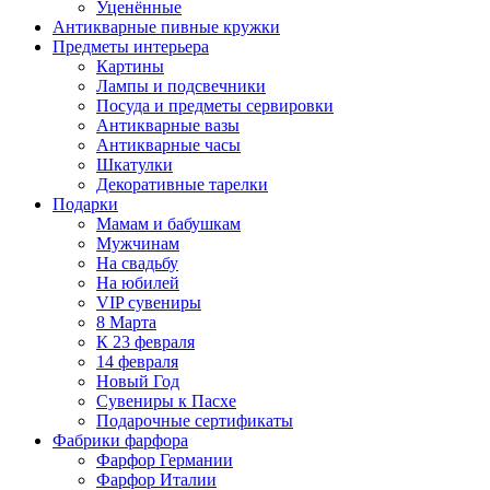
Уценённые
Антикварные пивные кружки
Предметы интерьера
Картины
Лампы и подсвечники
Посуда и предметы сервировки
Антикварные вазы
Антикварные часы
Шкатулки
Декоративные тарелки
Подарки
Мамам и бабушкам
Мужчинам
На свадьбу
На юбилей
VIP сувениры
8 Марта
К 23 февраля
14 февраля
Новый Год
Сувениры к Пасхе
Подарочные сертификаты
Фабрики фарфора
Фарфор Германии
Фарфор Италии