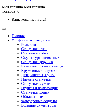
Моя корзина
Моя корзина
Товаров: 0
Ваша корзина пуста!
Главная
Фарфоровые статуэтки
Редкости
Cтатуэтки птиц
Cтатуэтки собак
Скульптуры животных
Статуэтки девушек
Балерины и танцовщицы
Кружевные статуэтки
Дети, ангелы, путти
Парные статуэтки
Статуэтки мужчин
Группы и композиции
Статуэтки кошек
Обнаженные
Фарфоровые солдаты
Большие скульптуры