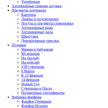
Уценённые
Антикварные пивные кружки
Предметы интерьера
Картины
Лампы и подсвечники
Посуда и предметы сервировки
Антикварные вазы
Антикварные часы
Шкатулки
Декоративные тарелки
Подарки
Мамам и бабушкам
Мужчинам
На свадьбу
На юбилей
VIP сувениры
8 Марта
К 23 февраля
14 февраля
Новый Год
Сувениры к Пасхе
Подарочные сертификаты
Фабрики фарфора
Фарфор Германии
Фарфор Италии