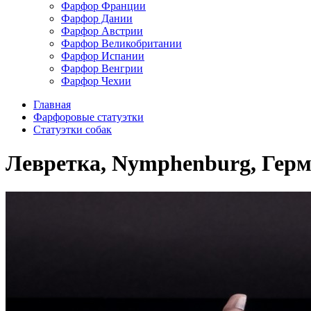
Фарфор Франции
Фарфор Дании
Фарфор Австрии
Фарфор Великобритании
Фарфор Испании
Фарфор Венгрии
Фарфор Чехии
Главная
Фарфоровые статуэтки
Cтатуэтки собак
Левретка, Nymphenburg, Гер