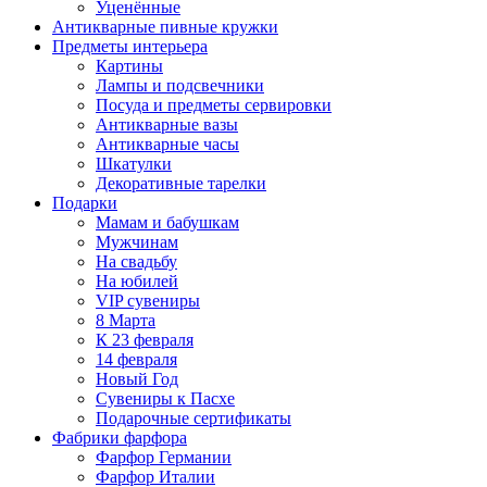
Уценённые
Антикварные пивные кружки
Предметы интерьера
Картины
Лампы и подсвечники
Посуда и предметы сервировки
Антикварные вазы
Антикварные часы
Шкатулки
Декоративные тарелки
Подарки
Мамам и бабушкам
Мужчинам
На свадьбу
На юбилей
VIP сувениры
8 Марта
К 23 февраля
14 февраля
Новый Год
Сувениры к Пасхе
Подарочные сертификаты
Фабрики фарфора
Фарфор Германии
Фарфор Италии