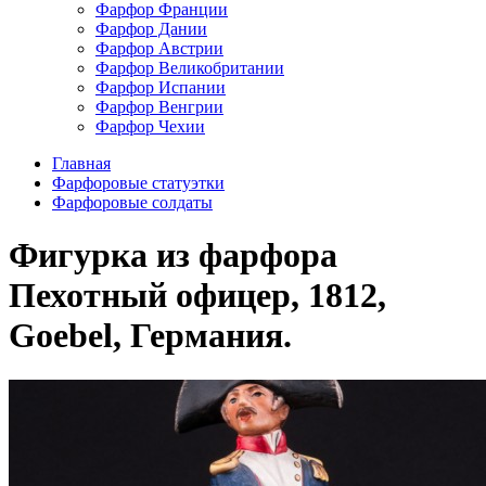
Фарфор Франции
Фарфор Дании
Фарфор Австрии
Фарфор Великобритании
Фарфор Испании
Фарфор Венгрии
Фарфор Чехии
Главная
Фарфоровые статуэтки
Фарфоровые солдаты
Фигурка из фарфора
Пехотный офицер, 1812,
Goebel, Германия.