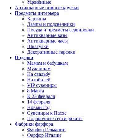
Уценённые
Антикварные пивные кружки
Предметы интерьера
Картины
Лампы и подсвечники
Посуда и предметы сервировки
Антикварные вазы
Антикварные часы
Шкатулки
Декоративные тарелки
Подарки
Мамам и бабушкам
Мужчинам
На свадьбу
На юбилей
VIP сувениры
8 Марта
К 23 февраля
14 февраля
Новый Год
Сувениры к Пасхе
Подарочные сертификаты
Фабрики фарфора
Фарфор Германии
Фарфор Италии