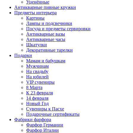
Уценённые
Антикварные пивные кружки
Предметы интерьера
Картины
Лампы и подсвечники
Посуда и предметы сервировки
Антикварные вазы
Антикварные часы
Шкатулки
Декоративные тарелки
Подарки
Мамам и бабушкам
Мужчинам
На свадьбу
На юбилей
VIP сувениры
8 Марта
К 23 февраля
14 февраля
Новый Год
Сувениры к Пасхе
Подарочные сертификаты
Фабрики фарфора
Фарфор Германии
Фарфор Италии