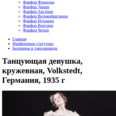
Фарфор Франции
Фарфор Дании
Фарфор Австрии
Фарфор Великобритании
Фарфор Испании
Фарфор Венгрии
Фарфор Чехии
Главная
Фарфоровые статуэтки
Балерины и танцовщицы
Танцующая девушка,
кружевная, Volkstedt,
Германия, 1935 г