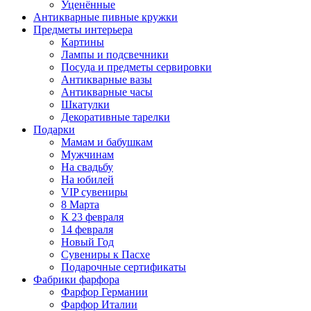
Уценённые
Антикварные пивные кружки
Предметы интерьера
Картины
Лампы и подсвечники
Посуда и предметы сервировки
Антикварные вазы
Антикварные часы
Шкатулки
Декоративные тарелки
Подарки
Мамам и бабушкам
Мужчинам
На свадьбу
На юбилей
VIP сувениры
8 Марта
К 23 февраля
14 февраля
Новый Год
Сувениры к Пасхе
Подарочные сертификаты
Фабрики фарфора
Фарфор Германии
Фарфор Италии