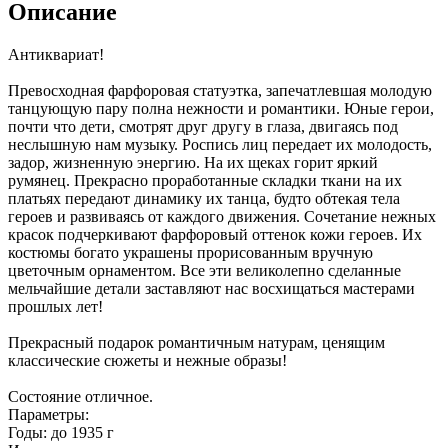
Описание
Антиквариат!
Превосходная фарфоровая статуэтка, запечатлевшая молодую
танцующую пару полна нежности и романтики. Юные герои,
почти что дети, смотрят друг другу в глаза, двигаясь под
неслышную нам музыку. Роспись лиц передает их молодость,
задор, жизненную энергию. На их щеках горит яркий
румянец. Прекрасно проработанные складки ткани на их
платьях передают динамику их танца, будто обтекая тела
героев и развиваясь от каждого движения. Сочетание нежных
красок подчеркивают фарфоровый оттенок кожи героев. Их
костюмы богато украшены прорисованным вручную
цветочным орнаментом. Все эти великолепно сделанные
мельчайшие детали заставляют нас восхищаться мастерами
прошлых лет!
Прекрасный подарок романтичным натурам, ценящим
классические сюжеты и нежные образы!
Состояние отличное.
Параметры:
Годы: до 1935 г