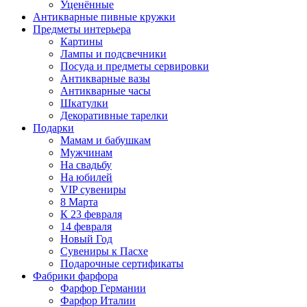
Уценённые
Антикварные пивные кружки
Предметы интерьера
Картины
Лампы и подсвечники
Посуда и предметы сервировки
Антикварные вазы
Антикварные часы
Шкатулки
Декоративные тарелки
Подарки
Мамам и бабушкам
Мужчинам
На свадьбу
На юбилей
VIP сувениры
8 Марта
К 23 февраля
14 февраля
Новый Год
Сувениры к Пасхе
Подарочные сертификаты
Фабрики фарфора
Фарфор Германии
Фарфор Италии