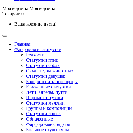
Моя корзина
Моя корзина
Товаров: 0
Ваша корзина пуста!
Главная
Фарфоровые статуэтки
Редкости
Cтатуэтки птиц
Cтатуэтки собак
Скульптуры животных
Статуэтки девушек
Балерины и танцовщицы
Кружевные статуэтки
Дети, ангелы, путти
Парные статуэтки
Статуэтки мужчин
Группы и композиции
Статуэтки кошек
Обнаженные
Фарфоровые солдаты
Большие скульптуры