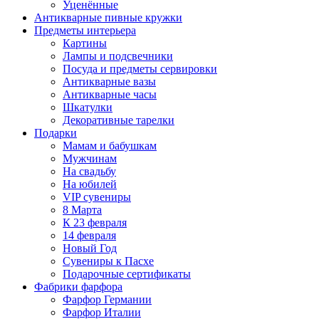
Уценённые
Антикварные пивные кружки
Предметы интерьера
Картины
Лампы и подсвечники
Посуда и предметы сервировки
Антикварные вазы
Антикварные часы
Шкатулки
Декоративные тарелки
Подарки
Мамам и бабушкам
Мужчинам
На свадьбу
На юбилей
VIP сувениры
8 Марта
К 23 февраля
14 февраля
Новый Год
Сувениры к Пасхе
Подарочные сертификаты
Фабрики фарфора
Фарфор Германии
Фарфор Италии