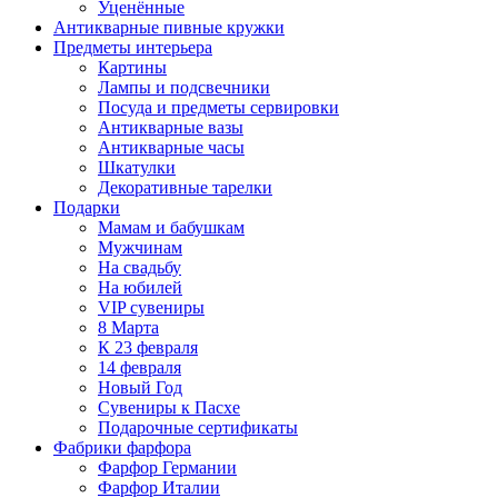
Уценённые
Антикварные пивные кружки
Предметы интерьера
Картины
Лампы и подсвечники
Посуда и предметы сервировки
Антикварные вазы
Антикварные часы
Шкатулки
Декоративные тарелки
Подарки
Мамам и бабушкам
Мужчинам
На свадьбу
На юбилей
VIP сувениры
8 Марта
К 23 февраля
14 февраля
Новый Год
Сувениры к Пасхе
Подарочные сертификаты
Фабрики фарфора
Фарфор Германии
Фарфор Италии