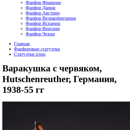
Фарфор Франции
Фарфор Дании
Фарфор Австрии
Фарфор Великобритании
Фарфор Испании
Фарфор Венгрии
Фарфор Чехии
Главная
Фарфоровые статуэтки
Cтатуэтки птиц
Варакушка с червяком,
Hutschenreuther, Германия,
1938-55 гг