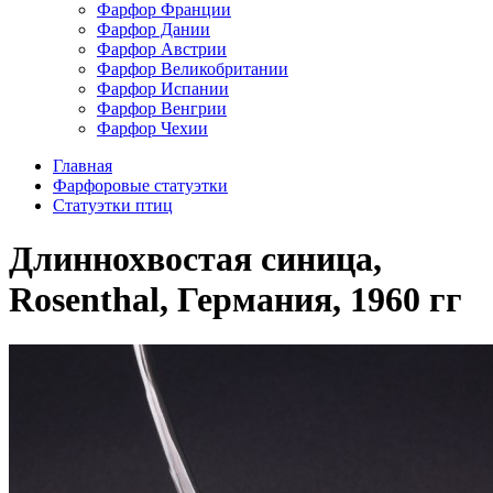
Фарфор Франции
Фарфор Дании
Фарфор Австрии
Фарфор Великобритании
Фарфор Испании
Фарфор Венгрии
Фарфор Чехии
Главная
Фарфоровые статуэтки
Cтатуэтки птиц
Длиннохвостая синица,
Rosenthal, Германия, 1960 гг