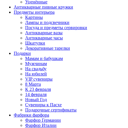
Уценённые
Антикварные пивные кружки
Предметы интерьера
Картины
Лампы и подсвечники
Посуда и предметы сервировки
Антикварные вазы
Антикварные часы
Шкатулки
Декоративные тарелки
Подарки
Мамам и бабушкам
Мужчинам
На свадьбу
На юбилей
VIP сувениры
8 Марта
К 23 февраля
14 февраля
Новый Год
Сувениры к Пасхе
Подарочные сертификаты
Фабрики фарфора
Фарфор Германии
Фарфор Италии