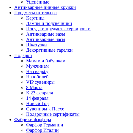
Уценённые
Антикварные пивные кружки
Предметы интерьера
Картины
Лампы и подсвечники
Посуда и предметы сервировки
Антикварные вазы
Антикварные часы
Шкатулки
Декоративные тарелки
Подарки
Мамам и бабушкам
Мужчинам
На свадьбу
На юбилей
VIP сувениры
8 Марта
К 23 февраля
14 февраля
Новый Год
Сувениры к Пасхе
Подарочные сертификаты
Фабрики фарфора
Фарфор Германии
Фарфор Италии