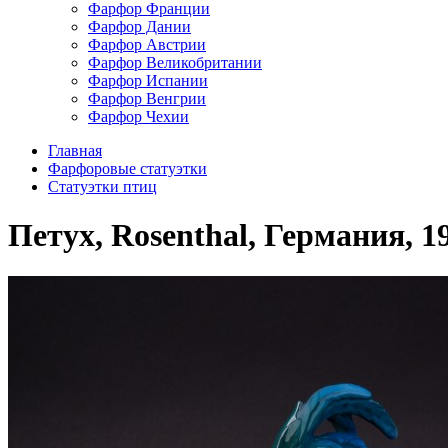
Фарфор Франции
Фарфор Дании
Фарфор Австрии
Фарфор Великобритании
Фарфор Испании
Фарфор Венгрии
Фарфор Чехии
Главная
Фарфоровые статуэтки
Cтатуэтки птиц
Петух, Rosenthal, Германия, 1