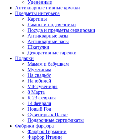
Уценённые
Антикварные пивные кружки
Предметы интерьера
Картины
Лампы и подсвечники
Посуда и предметы сервировки
Антикварные вазы
Антикварные часы
Шкатулки
Декоративные тарелки
Подарки
Мамам и бабушкам
Мужчинам
На свадьбу
На юбилей
VIP сувениры
8 Марта
К 23 февраля
14 февраля
Новый Год
Сувениры к Пасхе
Подарочные сертификаты
Фабрики фарфора
Фарфор Германии
Фарфор Италии