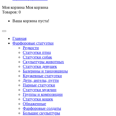
Моя корзина
Моя корзина
Товаров: 0
Ваша корзина пуста!
Главная
Фарфоровые статуэтки
Редкости
Cтатуэтки птиц
Cтатуэтки собак
Скульптуры животных
Статуэтки девушек
Балерины и танцовщицы
Кружевные статуэтки
Дети, ангелы, путти
Парные статуэтки
Статуэтки мужчин
Группы и композиции
Статуэтки кошек
Обнаженные
Фарфоровые солдаты
Большие скульптуры