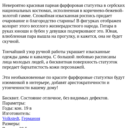
Невероятно красивая парная фарфоровая статуэтка в сербских
национальных костюмах, исполненная в коричнево-бежевой-
золотой гамме. Спокойная изысканная роспись придает
очарование и благородство старины! В фигурках отображен
колорит этого веселого жизнерадостного народа. Гитара в
руках юноши и бубен у девушки подчеркивают это. Юная,
влюбленная пара вышла на прогулку, и кажется, она не будет
скучной.
Тончайший узор ручной работы украшает изысканные
одежды дамы и кавалера. С большой любовью расписаны
лица молодых людей, а бисквитная поверхность статуэток
передает бархатистость кожи персонажей.
Эти необыкновенные по красоте фарфоровые статуэтки будут
изюминкой в интерьере, добавят аристократичности и
утонченности вашему дому!
Бисквит. Состояние отличное, без видимых дефектов.
Параметры:
Годы: кон. 19 в
Изготовитель:
Volkstedt
,
Германия
Размеры: