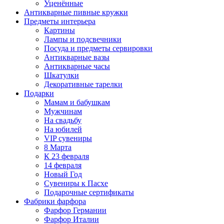
Уценённые
Антикварные пивные кружки
Предметы интерьера
Картины
Лампы и подсвечники
Посуда и предметы сервировки
Антикварные вазы
Антикварные часы
Шкатулки
Декоративные тарелки
Подарки
Мамам и бабушкам
Мужчинам
На свадьбу
На юбилей
VIP сувениры
8 Марта
К 23 февраля
14 февраля
Новый Год
Сувениры к Пасхе
Подарочные сертификаты
Фабрики фарфора
Фарфор Германии
Фарфор Италии