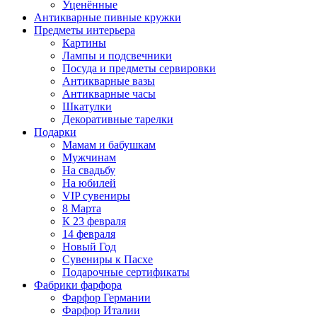
Уценённые
Антикварные пивные кружки
Предметы интерьера
Картины
Лампы и подсвечники
Посуда и предметы сервировки
Антикварные вазы
Антикварные часы
Шкатулки
Декоративные тарелки
Подарки
Мамам и бабушкам
Мужчинам
На свадьбу
На юбилей
VIP сувениры
8 Марта
К 23 февраля
14 февраля
Новый Год
Сувениры к Пасхе
Подарочные сертификаты
Фабрики фарфора
Фарфор Германии
Фарфор Италии