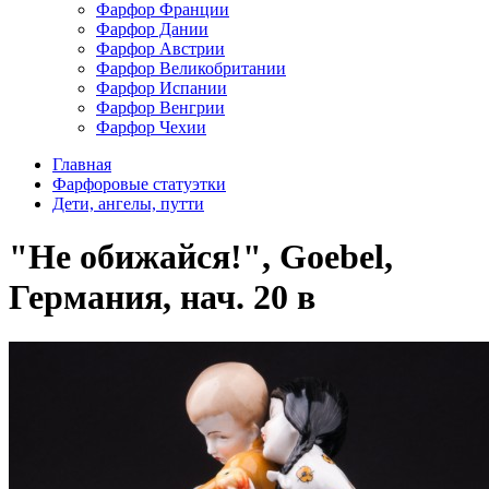
Фарфор Франции
Фарфор Дании
Фарфор Австрии
Фарфор Великобритании
Фарфор Испании
Фарфор Венгрии
Фарфор Чехии
Главная
Фарфоровые статуэтки
Дети, ангелы, путти
"Не обижайся!", Goebel,
Германия, нач. 20 в