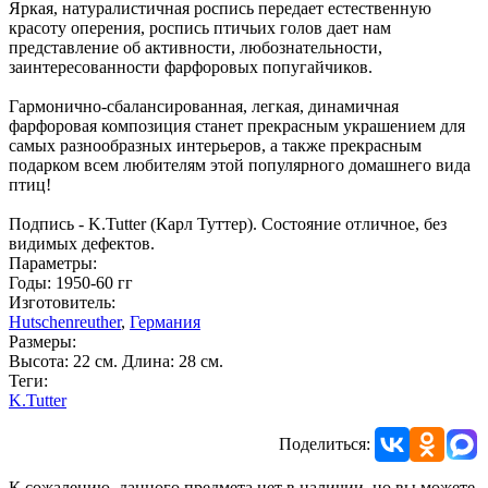
Яркая, натуралистичная роспись передает естественную
красоту оперения, роспись птичьих голов дает нам
представление об активности, любознательности,
заинтересованности фарфоровых попугайчиков.
Гармонично-сбалансированная, легкая, динамичная
фарфоровая композиция станет прекрасным украшением для
самых разнообразных интерьеров, а также прекрасным
подарком всем любителям этой популярного домашнего вида
птиц!
Подпись - K.Tutter (Карл Туттер). Состояние отличное, без
видимых дефектов.
Параметры:
Годы: 1950-60 гг
Изготовитель:
Hutschenreuther
,
Германия
Размеры:
Высота: 22 см. Длина: 28 см.
Теги:
K.Tutter
Поделиться:
К сожалению, данного предмета нет в наличии, но вы можете