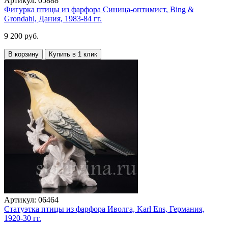
Артикул:
05888
Фигурка птицы из фарфора Синица-оптимист, Bing &
Grondahl, Дания, 1983-84 гг.
9 200 руб.
В корзину
Купить в 1 клик
Артикул:
06464
Статуэтка птицы из фарфора Иволга, Karl Ens, Германия,
1920-30 гг.