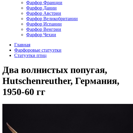
Фарфор Франции
Фарфор Дании
Фарфор Австрии
Фарфор Великобритании
Фарфор Испании
Фарфор Венгрии
Фарфор Чехии
Главная
Фарфоровые статуэтки
Cтатуэтки птиц
Два волнистых попугая,
Hutschenreuther, Германия,
1950-60 гг