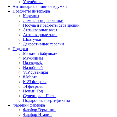
Уценённые
Антикварные пивные кружки
Предметы интерьера
Картины
Лампы и подсвечники
Посуда и предметы сервировки
Антикварные вазы
Антикварные часы
Шкатулки
Декоративные тарелки
Подарки
Мамам и бабушкам
Мужчинам
На свадьбу
На юбилей
VIP сувениры
8 Марта
К 23 февраля
14 февраля
Новый Год
Сувениры к Пасхе
Подарочные сертификаты
Фабрики фарфора
Фарфор Германии
Фарфор Италии