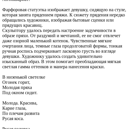
Фарфоровая статуэтка изображает девушку, сидящую на стуле,
которая занята прядением пряжи. К сюжету прядения нередко
обращались художники, изображая бытовые сценки или
прядущих красавиц.
Скульптору удалось передать настроение задумчивости в
образе пряхи. От раздумий и мечтаний, ее не смог отвлечет
даже озорной маленький котенок. Чувственные мягкие
очертания лица, темные глаза продолговатой формы, тонкая
ручная роспись подчеркивает ласковую грусть во взгляде
девушки. Художнику удалось создать удивительно
изысканный образ. В этом помогает преобладающая мягкая
светлая гамма оттенков и манера нанесения краски.
В низенькой светелке
Огонек горит,
Молодая пряха
Под окном сидит.
Молода. Красива,
Карие глаза,
По плечам развита
Русая коса.
Русая головка,