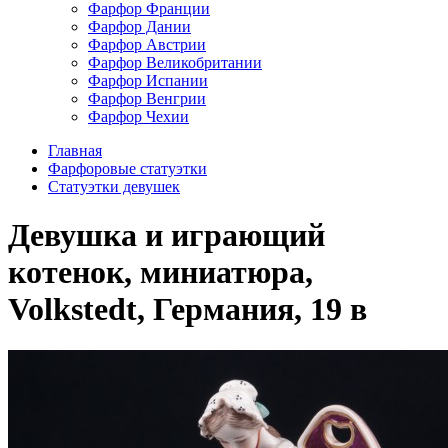
Фарфор Франции
Фарфор Дании
Фарфор Австрии
Фарфор Великобритании
Фарфор Испании
Фарфор Венгрии
Фарфор Чехии
Главная
Фарфоровые статуэтки
Статуэтки девушек
Девушка и играющий
котенок, миниатюра,
Volkstedt, Германия, 19 в