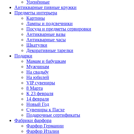
Уценённые
Антикварные пивные кружки
Предметы интерьера
Картины
Лампы и подсвечники
Посуда и предметы сервировки
Антикварные вазы
Антикварные часы
Шкатулки
Декоративные тарелки
Подарки
Мамам и бабушкам
Мужчинам
На свадьбу
На юбилей
VIP сувениры
8 Марта
К 23 февраля
14 февраля
Новый Год
Сувениры к Пасхе
Подарочные сертификаты
Фабрики фарфора
Фарфор Германии
Фарфор Италии