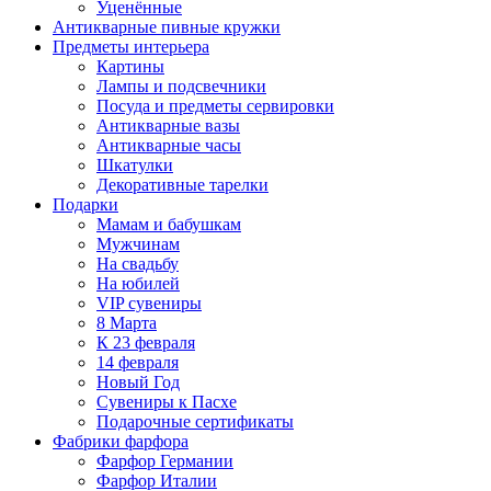
Уценённые
Антикварные пивные кружки
Предметы интерьера
Картины
Лампы и подсвечники
Посуда и предметы сервировки
Антикварные вазы
Антикварные часы
Шкатулки
Декоративные тарелки
Подарки
Мамам и бабушкам
Мужчинам
На свадьбу
На юбилей
VIP сувениры
8 Марта
К 23 февраля
14 февраля
Новый Год
Сувениры к Пасхе
Подарочные сертификаты
Фабрики фарфора
Фарфор Германии
Фарфор Италии