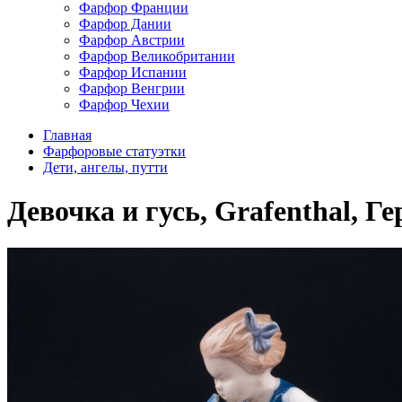
Фарфор Франции
Фарфор Дании
Фарфор Австрии
Фарфор Великобритании
Фарфор Испании
Фарфор Венгрии
Фарфор Чехии
Главная
Фарфоровые статуэтки
Дети, ангелы, путти
Девочка и гусь, Grafenthal, Ге