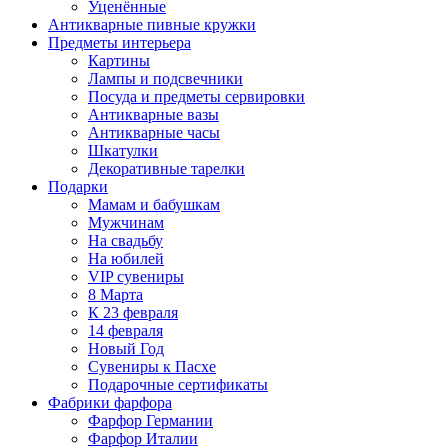
Уценённые
Антикварные пивные кружки
Предметы интерьера
Картины
Лампы и подсвечники
Посуда и предметы сервировки
Антикварные вазы
Антикварные часы
Шкатулки
Декоративные тарелки
Подарки
Мамам и бабушкам
Мужчинам
На свадьбу
На юбилей
VIP сувениры
8 Марта
К 23 февраля
14 февраля
Новый Год
Сувениры к Пасхе
Подарочные сертификаты
Фабрики фарфора
Фарфор Германии
Фарфор Италии