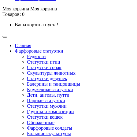
Моя корзина
Моя корзина
Товаров: 0
Ваша корзина пуста!
Главная
Фарфоровые статуэтки
Редкости
Cтатуэтки птиц
Cтатуэтки собак
Скульптуры животных
Статуэтки девушек
Балерины и танцовщицы
Кружевные статуэтки
Дети, ангелы, путти
Парные статуэтки
Статуэтки мужчин
Группы и композиции
Статуэтки кошек
Обнаженные
Фарфоровые солдаты
Большие скульптуры